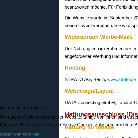
beantworten möchte. Für Fortbildung
Die Website wurde im September 2002
neuen Layout versehen. Sie wird spor
Widerspruch Werbe-Mails
Der Nutzung von im Rahmen der Impr
angeforderter Werbung und Informati
Hosting
STRATO AG, Berlin,
www.strato.de
Webdesign/Layout
DATA Connecting GmbH, Landrat-Chr.
Wir benutzen Cookies
Haftungsausschluss (Dis
Wir nutzen Cookies auf unserer Website. Einige von ihnen sind essen
können selbst entscheiden, ob Sie die Cookies zulassen möchten. Bit
Haftung für Inhalte
Akzeptieren
Ablehnen