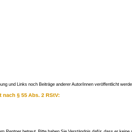
g und Links noch Beiträge anderer Autor/innen veröffentlicht werde
t nach § 55 Abs. 2 RStV:
m Rentner betreut. Bitte haben Sie Verständnis dafür, dass er keine