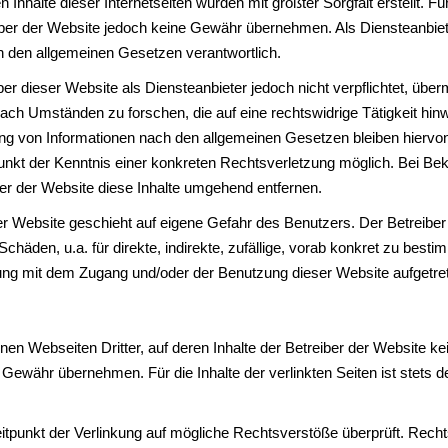
Inhalte dieser Internetseiten wurden mit größter Sorgfalt erstellt. Für
reiber der Website jedoch keine Gewähr übernehmen. Als Diensteanbie
ch den allgemeinen Gesetzen verantwortlich.
er dieser Website als Diensteanbieter jedoch nicht verpflichtet, über
ch Umständen zu forschen, die auf eine rechtswidrige Tätigkeit hinw
ng von Informationen nach den allgemeinen Gesetzen bleiben hiervon
tpunkt der Kenntnis einer konkreten Rechtsverletzung möglich. Bei 
er der Website diese Inhalte umgehend entfernen.
 Website geschieht auf eigene Gefahr des Benutzers. Der Betreiber d
Schäden, u.a. für direkte, indirekte, zufällige, vorab konkret zu bes
ung mit dem Zugang und/oder der Benutzung dieser Website aufgetret
nen Webseiten Dritter, auf deren Inhalte der Betreiber der Website ke
 Gewähr übernehmen. Für die Inhalte der verlinkten Seiten ist stets de
itpunkt der Verlinkung auf mögliche Rechtsverstöße überprüft. Rech