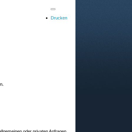
Drucken
n.
 allgemeinen oder privaten Anfragen